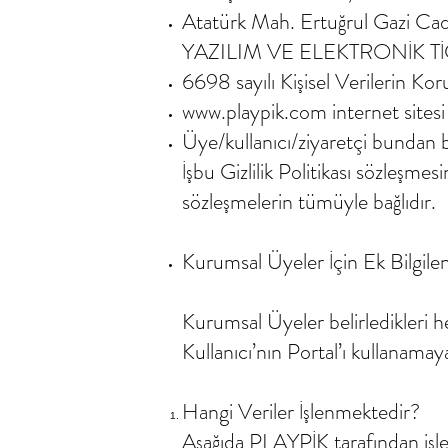
Atatürk Mah. Ertuğrul Gazi Ca
YAZILIM VE ELEKTRONİK TİCA
6698 sayılı Kişisel Verilerin 
www.playpik.com
internet sites
Üye/kullanıcı/ziyaretçi bundan bö
İşbu Gizlilik Politikası sözleşme
sözleşmelerin tümüyle bağlıdır.
Kurumsal Üyeler İçin Ek Bilgile
Kurumsal Üyeler belirledikleri her
Kullanıcı’nın Portal’ı kullanamaya
Hangi Veriler İşlenmektedir?
Aşağıda PLAYPİK tarafından işlene