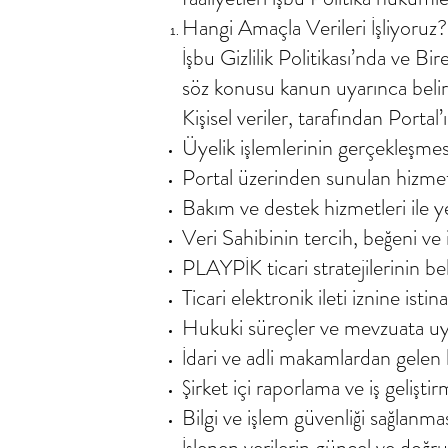
Hangi Amaçla Verileri İşliyoruz?
İşbu Gizlilik Politikası’nda ve B
söz konusu kanun uyarınca belir
Kişisel veriler, tarafından Portal’
Üyelik işlemlerinin gerçekleşmes
Portal üzerinden sunulan hizmetin
Bakım ve destek hizmetleri ile ye
Veri Sahibinin tercih, beğeni ve i
PLAYPİK ticari stratejilerinin b
Ticari elektronik ileti iznine isti
Hukuki süreçler ve mevzuata u
İdari ve adli makamlardan gelen b
Şirket içi raporlama ve iş gelişti
Bilgi ve işlem güvenliği sağlanm
İşlenen verilerin güncel ve doğr