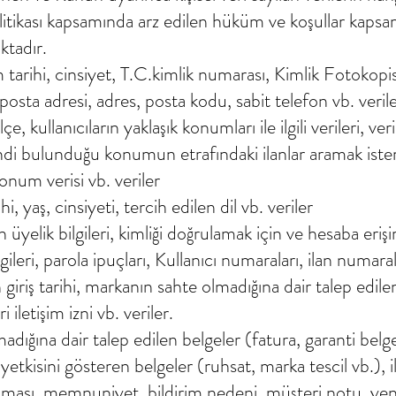
olitikası kapsamında arz edilen hüküm ve koşullar kapsamı
ktadır.
 tarihi, cinsiyet, T.C.kimlik numarası, Kimlik Fotokopis
-posta adresi, adres, posta kodu, sabit telefon vb. veril
lçe, kullanıcıların yaklaşık konumları ile ilgili verileri, 
endi bulunduğu konumun etrafındaki ilanlar aramak is
onum verisi vb. veriler
 yaş, cinsiyeti, tercih edilen dil vb. veriler
n üyelik bilgileri, kimliği doğrulamak için ve hesaba eriş
gileri, parola ipuçları, Kullanıcı numaraları, ilan numaral
giriş tarihi, markanın sahte olmadığına dair talep edilen b
iletişim izni vb. veriler.
adığına dair talep edilen belgeler (fatura, garanti belge
kisini gösteren belgeler (ruhsat, marka tescil vb.), ilan 
laması, memnuniyet, bildirim nedeni, müşteri notu, yen