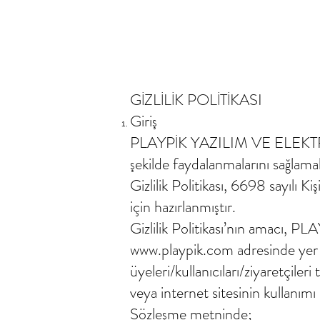
GİZLİLİK POLİTİKASI
Giriş
PLAYPİK YAZILIM VE ELEKTRONİ
şekilde faydalanmalarını sağlamak
Gizlilik Politikası, 6698 sayılı K
için hazırlanmıştır.
Gizlilik Politikası’nın amac
www.playpik.com
adresinde yer 
üyeleri/kullanıcıları/ziyaret
veya internet sitesinin kullanımı s
Sözleşme metninde;