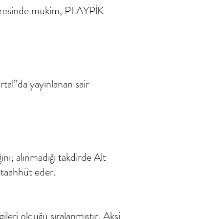
adresinde mukim, PLAYPİK
rtal”da yayınlanan sair
ğını; alınmadığı takdirde Alt
ı taahhüt eder.
leri olduğu sıralanmıştır. Aksi