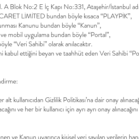
d. A Blok No:2 E İç Kapı No:331, Ataşehir/İstanbul 
RET LİMİTED bundan böyle kısaca “PLAYPİK”,
Korunması Kanunu bundan böyle “Kanun”,
i ve mobil uygulama bundan böyle “Portal”,
yle “Veri Sahibi” olarak anılacaktır.
sini kabul ettiğini beyan ve taahhüt eden Veri Sahibi “Po
ndirme:
 alt kullanıcıdan Gizlilik Politikası’na dair onay alınaca
cağını ve her bir kullanıcı için ayrı ayrı onay alınacağın
n ve Kanun uyarınca kişisel veri sayılan verilerin hangi