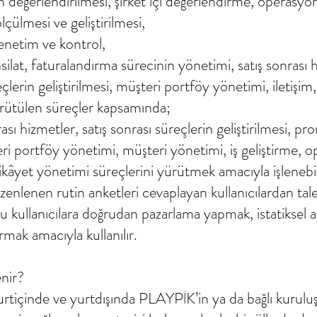
in değerlendirilmesi, şirket içi değerlendirme, operasyo
ölçülmesi ve geliştirilmesi,
enetim ve kontrol,
t, faturalandırma sürecinin yönetimi, satış sonrası hizm
çlerin geliştirilmesi, müşteri portföy yönetimi, iletişi
ürütülen süreçler kapsamında;
onrası hizmetler, satış sonrası süreçlerin geliştirilmesi, 
teri portföy yönetimi, müşteri yönetimi, iş geliştirme, 
 şikâyet yönetimi süreçlerini yürütmek amacıyla işlenebi
lenen rutin anketleri cevaplayan kullanıcılardan talep
n bu kullanıcılara doğrudan pazarlama yapmak, istatiksel 
rmak amacıyla kullanılır.
enir?
 yurtiçinde ve yurtdışında PLAYPİK’in ya da bağlı kuruluşl