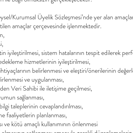
ireysel/Kurumsal Üyelik Sözleşmesi’nde yer alan amaçlar 
tilen amaçlar çerçevesinde işlenmektedir.
ın,
i,
 iyileştirilmesi, sistem hatalarının tespit edilerek per
dekleme hizmetlerinin iyileştirilmesi,
htiyaçlarının belirlenmesi ve eleştiri/önerilerinin değerl
elirlenmesi ve uygulanması,
naden Veri Sahibi ile iletişime geçilmesi,
yumun sağlanması,
ilgi taleplerinin cevaplandırılması,
rme faaliyetlerin planlanması,
ası ve kötü amaçlı kullanımının önlenmesi
u olmasının sağlanması amacıyla gerekli düzenlemelerin