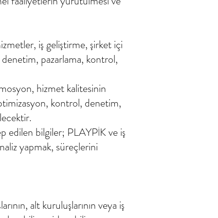
nel faaliyetlerin yürütülmesi ve
etler, iş geliştirme, şirket içi
m, denetim, pazarlama, kontrol,
promosyon, hizmet kalitesinin
optimizasyon, kontrol, denetim,
lecektir.
 edilen bilgiler; PLAYPİK ve iş
analiz yapmak, süreçlerini
arının, alt kuruluşlarının veya iş